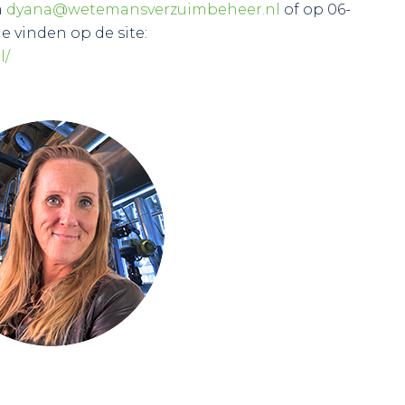
a
dyana@wetemansverzuimbeheer.nl
of op 06-
e vinden op de site:
l/