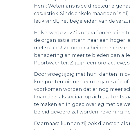
Henk Wetemans is de directeur eigenaa
casuïstiek. Sinds enkele maanden is hi
leuk vindt; het begeleiden van de verzu
Halverwege 2022 is operationeel direc
de organisatie intern naar een hoger l
met succes! Ze onderscheiden zich van
benadering en meer te bieden dan all
Poortwachter. Zij zijn een pro-actieve,
Door vroegtijdig met hun klanten in ov
knelpunten binnen een organisatie of i
voorkomen worden dat er nog meer sch
financieel als sociaal opzicht, zal ont
te maken en in goed overleg met de w
beleid gevoerd zal worden, rekening ho
Daarnaast kunnen zij ook diensten al