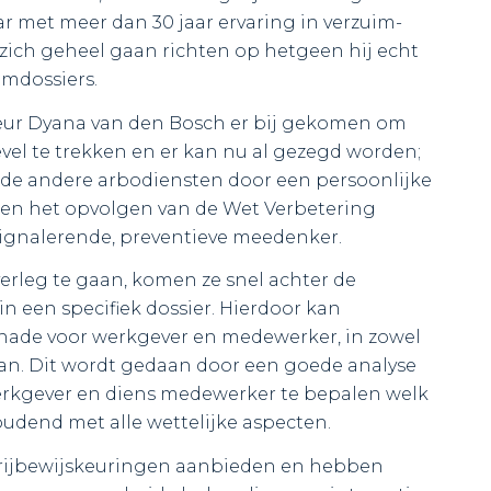
r met meer dan 30 jaar ervaring in verzuim-
j zich geheel gaan richten op hetgeen hij echt
imdossiers.
teur Dyana van den Bosch er bij gekomen om
evel te trekken en er kan nu al gezegd worden;
 de andere arbodiensten door een persoonlijke
een het opvolgen van de Wet Verbetering
 signalerende, preventieve meedenker.
erleg te gaan, komen ze snel achter de
n een specifiek dossier. Hierdoor kan
ade voor werkgever en medewerker, in zowel
staan. Dit wordt gedaan door een goede analyse
erkgever en diens medewerker te bepalen welk
udend met alle wettelijke aspecten.
s rijbewijskeuringen aanbieden en hebben