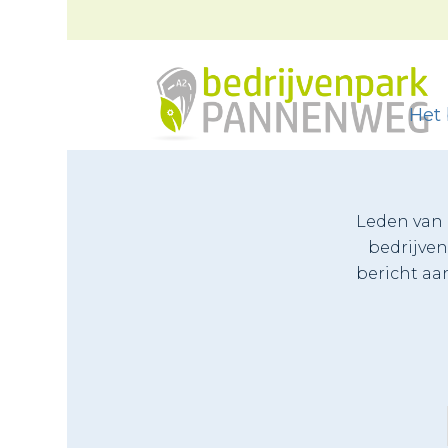
Het 
Leden van 
bedrijve
bericht aa